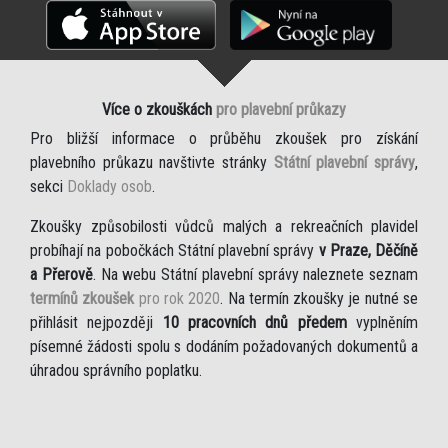
Více o zkouškách
pro plavební průkazy
Pro bližší informace o průběhu zkoušek pro získání
plavebního průkazu navštivte stránky
Státní plavební správy
,
sekci
Doklady osob
.
Zkoušky způsobilosti vůdců malých a rekreačních plavidel
probíhají na pobočkách Státní plavební správy
v Praze, Děčíně
a Přerově
. Na webu Státní plavební správy naleznete seznam
termínů zkoušek
pro rok 2020
. Na termín zkoušky je nutné se
přihlásit nejpozději
10 pracovních dnů předem
vyplněním
písemné žádosti spolu s dodáním požadovaných dokumentů a
úhradou správního poplatku.