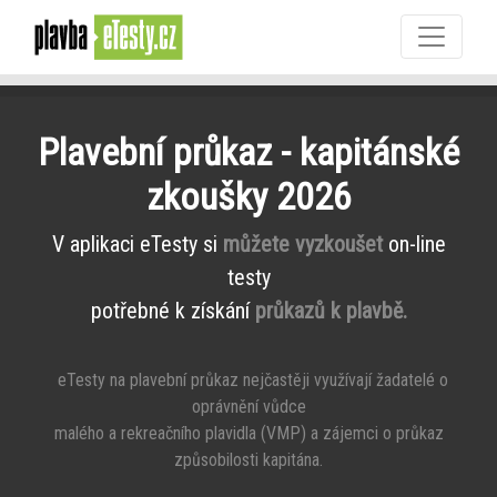
Plavební průkaz - kapitánské
zkoušky 2026
V aplikaci eTesty si
můžete vyzkoušet
on-line
testy
potřebné k získání
průkazů k plavbě.
eTesty na plavební průkaz nejčastěji využívají žadatelé o
oprávnění vůdce
malého a rekreačního plavidla (VMP) a zájemci o průkaz
způsobilosti kapitána.