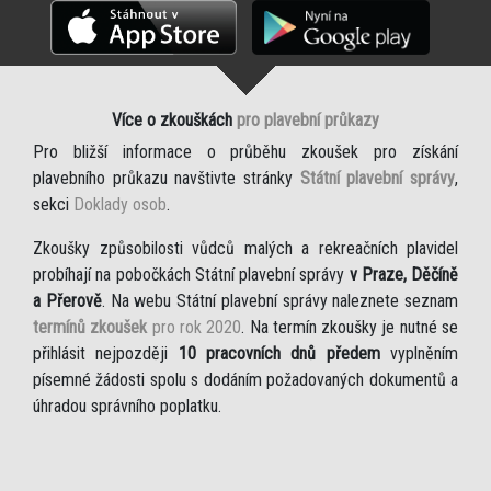
Více o zkouškách
pro plavební průkazy
Pro bližší informace o průběhu zkoušek pro získání
plavebního průkazu navštivte stránky
Státní plavební správy
,
sekci
Doklady osob
.
Zkoušky způsobilosti vůdců malých a rekreačních plavidel
probíhají na pobočkách Státní plavební správy
v Praze, Děčíně
a Přerově
. Na webu Státní plavební správy naleznete seznam
termínů zkoušek
pro rok 2020
. Na termín zkoušky je nutné se
přihlásit nejpozději
10 pracovních dnů předem
vyplněním
písemné žádosti spolu s dodáním požadovaných dokumentů a
úhradou správního poplatku.