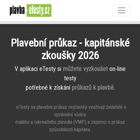
Plavební průkaz - kapitánské
zkoušky 2026
V aplikaci eTesty si
můžete vyzkoušet
on-line
testy
potřebné k získání
průkazů k plavbě.
eTesty na plavební průkaz nejčastěji využívají žadatelé o
oprávnění vůdce
malého a rekreačního plavidla (VMP) a zájemci o průkaz
způsobilosti kapitána.