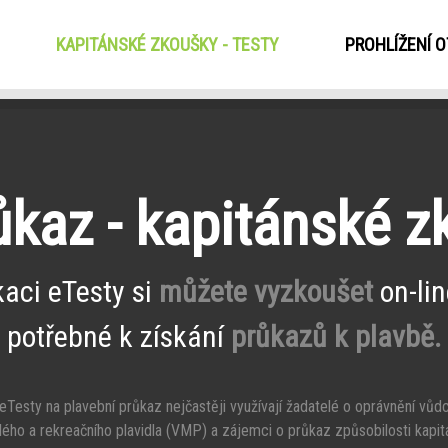
KAPITÁNSKÉ ZKOUŠKY - TESTY
(CURRENT)
PROHLÍŽENÍ 
ůkaz - kapitánské 
kaci eTesty si
můžete vyzkoušet
on-lin
potřebné k získání
průkazů k plavbě.
Testy na plavební průkaz nejčastěji využívají žadatelé o oprávnění vůd
ého a rekreačního plavidla (VMP) a zájemci o průkaz způsobilosti kapit