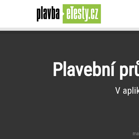
Plavební pr
V apli
e
mal