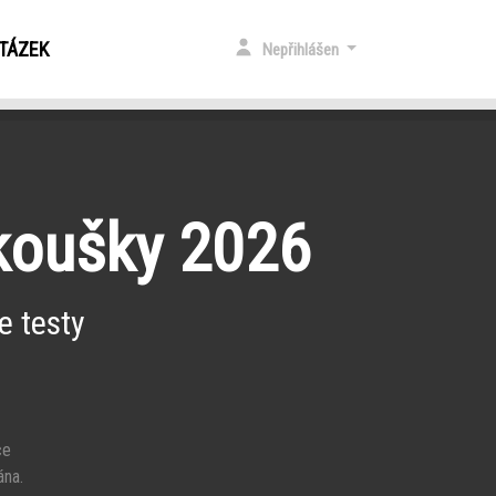
OTÁZEK
Nepřihlášen
zkoušky 2026
e testy
ce
ána.