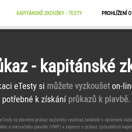
KAPITÁNSKÉ ZKOUŠKY - TESTY
(CURRENT)
PROHLÍŽENÍ 
ůkaz - kapitánské 
kaci eTesty si
můžete vyzkoušet
on-lin
potřebné k získání
průkazů k plavbě.
Testy na plavební průkaz nejčastěji využívají žadatelé o oprávnění vůd
ého a rekreačního plavidla (VMP) a zájemci o průkaz způsobilosti kapit