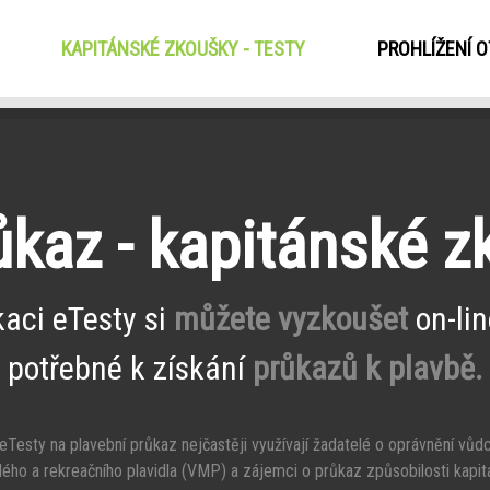
KAPITÁNSKÉ ZKOUŠKY - TESTY
(CURRENT)
PROHLÍŽENÍ 
ůkaz - kapitánské 
kaci eTesty si
můžete vyzkoušet
on-lin
potřebné k získání
průkazů k plavbě.
Testy na plavební průkaz nejčastěji využívají žadatelé o oprávnění vůd
ého a rekreačního plavidla (VMP) a zájemci o průkaz způsobilosti kapit