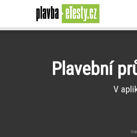
Plavební pr
V apli
e
mal