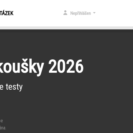
OTÁZEK
Nepřihlášen
zkoušky 2026
e testy
ce
ána.