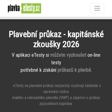
Plavební průkaz - kapitánské
zkoušky 2026
V aplikaci eTesty si
můžete vyzkoušet
on-line
testy
potřebné k získání
průkazů k plavbě.
eTesty na plavební průkaz nejčastěji využívají žadatelé o
oprávnění vůdce
malého a rekreačního plavidla (VMP) a zájemci o průkaz
způsobilosti kapitána.