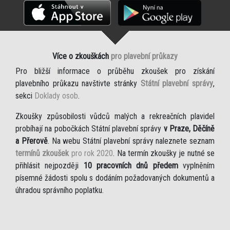
Více o zkouškách
pro plavební průkazy
Pro bližší informace o průběhu zkoušek pro získání
plavebního průkazu navštivte stránky
Státní plavební správy
,
sekci
Doklady osob
.
Zkoušky způsobilosti vůdců malých a rekreačních plavidel
probíhají na pobočkách Státní plavební správy
v Praze, Děčíně
a Přerově
. Na webu Státní plavební správy naleznete seznam
termínů zkoušek
pro rok 2020
. Na termín zkoušky je nutné se
přihlásit nejpozději
10 pracovních dnů předem
vyplněním
písemné žádosti spolu s dodáním požadovaných dokumentů a
úhradou správního poplatku.