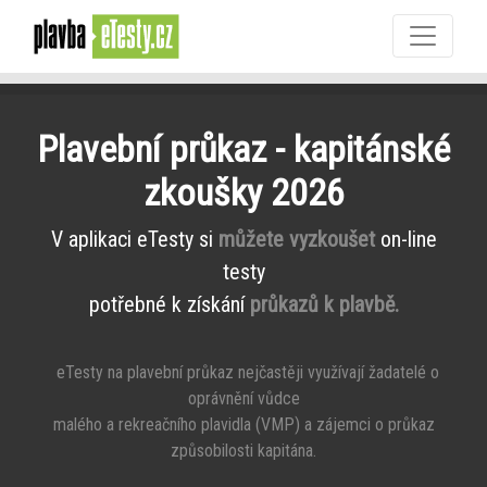
Plavební průkaz - kapitánské
zkoušky 2026
V aplikaci eTesty si
můžete vyzkoušet
on-line
testy
potřebné k získání
průkazů k plavbě.
eTesty na plavební průkaz nejčastěji využívají žadatelé o
oprávnění vůdce
malého a rekreačního plavidla (VMP) a zájemci o průkaz
způsobilosti kapitána.