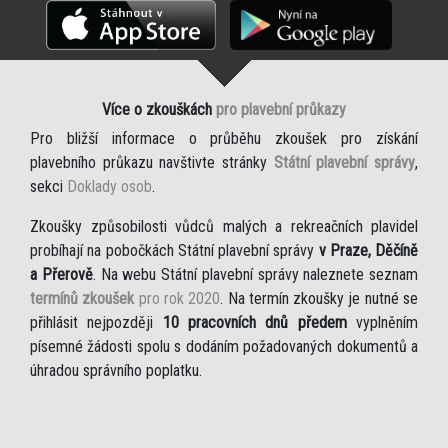
Více o zkouškách
pro plavební průkazy
Pro bližší informace o průběhu zkoušek pro získání
plavebního průkazu navštivte stránky
Státní plavební správy
,
sekci
Doklady osob
.
Zkoušky způsobilosti vůdců malých a rekreačních plavidel
probíhají na pobočkách Státní plavební správy
v Praze, Děčíně
a Přerově
. Na webu Státní plavební správy naleznete seznam
termínů zkoušek
pro rok 2020
. Na termín zkoušky je nutné se
přihlásit nejpozději
10 pracovních dnů předem
vyplněním
písemné žádosti spolu s dodáním požadovaných dokumentů a
úhradou správního poplatku.