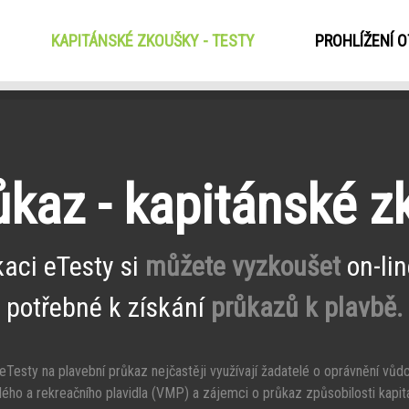
KAPITÁNSKÉ ZKOUŠKY - TESTY
(CURRENT)
PROHLÍŽENÍ 
ůkaz - kapitánské 
kaci eTesty si
můžete vyzkoušet
on-lin
potřebné k získání
průkazů k plavbě.
Testy na plavební průkaz nejčastěji využívají žadatelé o oprávnění vůd
ého a rekreačního plavidla (VMP) a zájemci o průkaz způsobilosti kapit