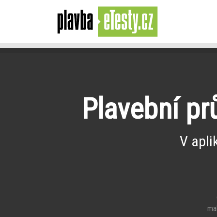
Plavební pr
V apli
e
mal