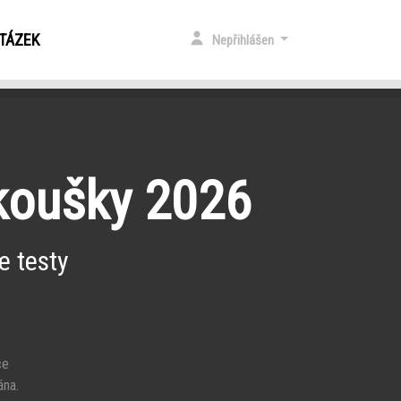
OTÁZEK
Nepřihlášen
zkoušky 2026
e testy
ce
ána.