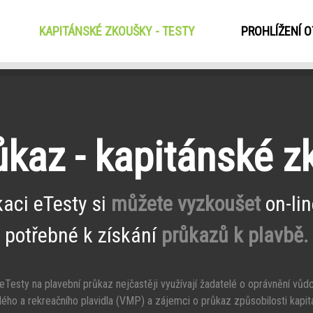
KAPITÁNSKÉ ZKOUŠKY - TESTY
(CURRENT)
PROHLÍŽENÍ 
ůkaz - kapitánské 
kaci eTesty si
můžete vyzkoušet
on-lin
potřebné k získání
průkazů k plavbě.
Testy na plavební průkaz nejčastěji využívají žadatelé o oprávnění vůd
ého a rekreačního plavidla (VMP) a zájemci o průkaz způsobilosti kapit