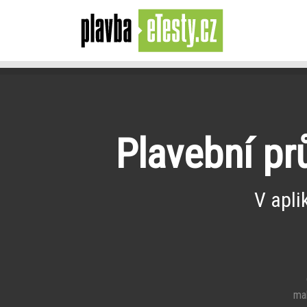
Plavební pr
V apli
e
mal