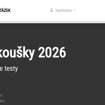
OTÁZEK
Nepřihlášen
zkoušky 2026
e testy
ce
ána.