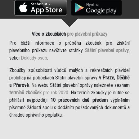
Více o zkouškách
pro plavební průkazy
Pro bližší informace o průběhu zkoušek pro získání
plavebního průkazu navštivte stránky
Státní plavební správy
,
sekci
Doklady osob
.
Zkoušky způsobilosti vůdců malých a rekreačních plavidel
probíhají na pobočkách Státní plavební správy
v Praze, Děčíně
a Přerově
. Na webu Státní plavební správy naleznete seznam
termínů zkoušek
pro rok 2020
. Na termín zkoušky je nutné se
přihlásit nejpozději
10 pracovních dnů předem
vyplněním
písemné žádosti spolu s dodáním požadovaných dokumentů a
úhradou správního poplatku.