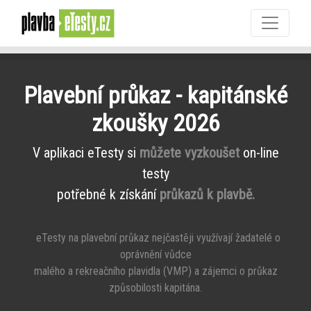
Plavební průkaz - kapitánské
zkoušky 2026
V aplikaci eTesty si
můžete vyzkoušet
on-line
testy
potřebné k získání
průkazů k plavbě.
eTesty na plavební průkaz nejčastěji využívají žadatelé o
oprávnění vůdce
malého a rekreačního plavidla (VMP) a zájemci o průkaz
způsobilosti kapitána.