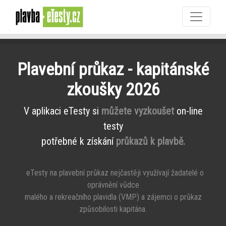
Plavební průkaz - kapitánské
zkoušky 2026
V aplikaci eTesty si
můžete vyzkoušet
on-line
testy
potřebné k získání
průkazů k plavbě.
eTesty na plavební průkaz nejčastěji využívají žadatelé o
oprávnění vůdce
malého a rekreačního plavidla (VMP) a zájemci o průkaz
způsobilosti kapitána.