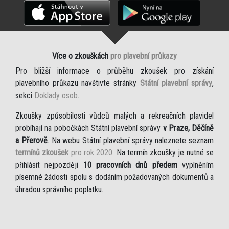
Více o zkouškách
pro plavební průkazy
Pro bližší informace o průběhu zkoušek pro získání
plavebního průkazu navštivte stránky
Státní plavební správy
,
sekci
Doklady osob
.
Zkoušky způsobilosti vůdců malých a rekreačních plavidel
probíhají na pobočkách Státní plavební správy
v Praze, Děčíně
a Přerově
. Na webu Státní plavební správy naleznete seznam
termínů zkoušek
pro rok 2020
. Na termín zkoušky je nutné se
přihlásit nejpozději
10 pracovních dnů předem
vyplněním
písemné žádosti spolu s dodáním požadovaných dokumentů a
úhradou správního poplatku.