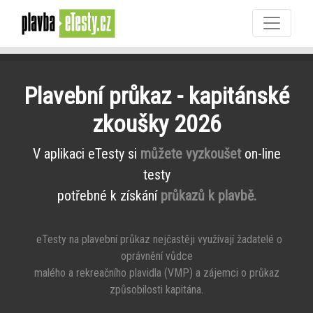
Plavební průkaz - kapitánské
zkoušky 2026
V aplikaci eTesty si
můžete vyzkoušet
on-line
testy
potřebné k získání
průkazů k plavbě.
eTesty na plavební průkaz nejčastěji využívají žadatelé o
oprávnění vůdce
malého a rekreačního plavidla (VMP) a zájemci o průkaz
způsobilosti kapitána.