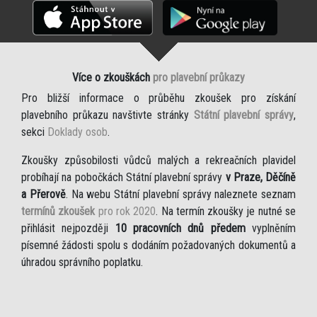
Více o zkouškách
pro plavební průkazy
Pro bližší informace o průběhu zkoušek pro získání
plavebního průkazu navštivte stránky
Státní plavební správy
,
sekci
Doklady osob
.
Zkoušky způsobilosti vůdců malých a rekreačních plavidel
probíhají na pobočkách Státní plavební správy
v Praze, Děčíně
a Přerově
. Na webu Státní plavební správy naleznete seznam
termínů zkoušek
pro rok 2020
. Na termín zkoušky je nutné se
přihlásit nejpozději
10 pracovních dnů předem
vyplněním
písemné žádosti spolu s dodáním požadovaných dokumentů a
úhradou správního poplatku.