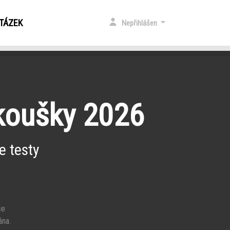
OTÁZEK
Nepřihlášen
zkoušky 2026
e testy
ce
ána.