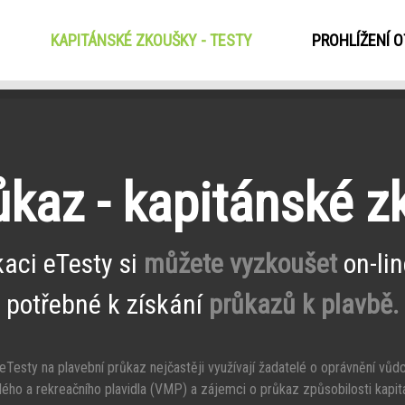
KAPITÁNSKÉ ZKOUŠKY - TESTY
(CURRENT)
PROHLÍŽENÍ 
ůkaz - kapitánské 
kaci eTesty si
můžete vyzkoušet
on-lin
potřebné k získání
průkazů k plavbě.
Testy na plavební průkaz nejčastěji využívají žadatelé o oprávnění vůd
ého a rekreačního plavidla (VMP) a zájemci o průkaz způsobilosti kapit