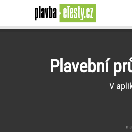
Plavební pr
V apli
e
mal