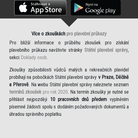
Více o zkouškách
pro plavební průkazy
Pro bližší informace o průběhu zkoušek pro získání
plavebního průkazu navštivte stránky
Státní plavební správy
,
sekci
Doklady osob
.
Zkoušky způsobilosti vůdců malých a rekreačních plavidel
probíhají na pobočkách Státní plavební správy
v Praze, Děčíně
a Přerově
. Na webu Státní plavební správy naleznete seznam
termínů zkoušek
pro rok 2020
. Na termín zkoušky je nutné se
přihlásit nejpozději
10 pracovních dnů předem
vyplněním
písemné žádosti spolu s dodáním požadovaných dokumentů a
úhradou správního poplatku.