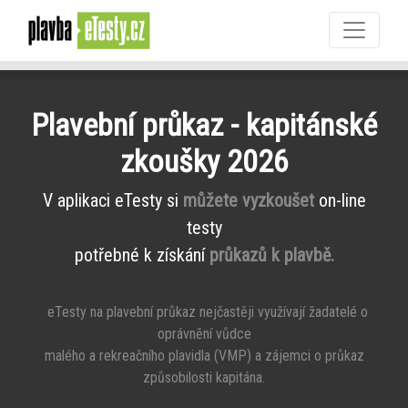
Plavební průkaz - kapitánské
zkoušky 2026
V aplikaci eTesty si
můžete vyzkoušet
on-line
testy
potřebné k získání
průkazů k plavbě.
eTesty na plavební průkaz nejčastěji využívají žadatelé o
oprávnění vůdce
malého a rekreačního plavidla (VMP) a zájemci o průkaz
způsobilosti kapitána.