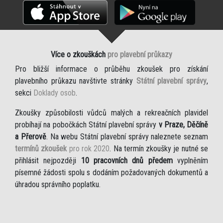
Více o zkouškách
pro plavební průkazy
Pro bližší informace o průběhu zkoušek pro získání
plavebního průkazu navštivte stránky
Státní plavební správy
,
sekci
Doklady osob
.
Zkoušky způsobilosti vůdců malých a rekreačních plavidel
probíhají na pobočkách Státní plavební správy
v Praze, Děčíně
a Přerově
. Na webu Státní plavební správy naleznete seznam
termínů zkoušek
pro rok 2020
. Na termín zkoušky je nutné se
přihlásit nejpozději
10 pracovních dnů předem
vyplněním
písemné žádosti spolu s dodáním požadovaných dokumentů a
úhradou správního poplatku.