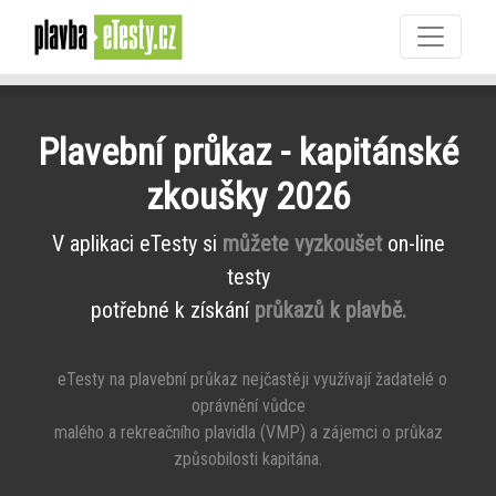
Plavební průkaz - kapitánské
zkoušky 2026
V aplikaci eTesty si
můžete vyzkoušet
on-line
testy
potřebné k získání
průkazů k plavbě.
eTesty na plavební průkaz nejčastěji využívají žadatelé o
oprávnění vůdce
malého a rekreačního plavidla (VMP) a zájemci o průkaz
způsobilosti kapitána.