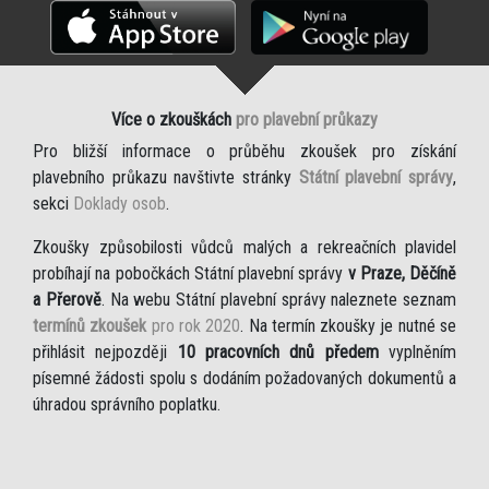
Více o zkouškách
pro plavební průkazy
Pro bližší informace o průběhu zkoušek pro získání
plavebního průkazu navštivte stránky
Státní plavební správy
,
sekci
Doklady osob
.
Zkoušky způsobilosti vůdců malých a rekreačních plavidel
probíhají na pobočkách Státní plavební správy
v Praze, Děčíně
a Přerově
. Na webu Státní plavební správy naleznete seznam
termínů zkoušek
pro rok 2020
. Na termín zkoušky je nutné se
přihlásit nejpozději
10 pracovních dnů předem
vyplněním
písemné žádosti spolu s dodáním požadovaných dokumentů a
úhradou správního poplatku.