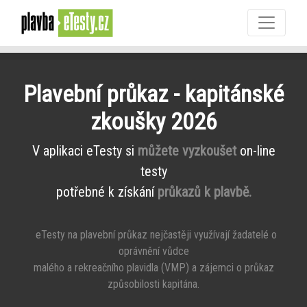
Plavební průkaz - kapitánské
zkoušky 2026
V aplikaci eTesty si
můžete vyzkoušet
on-line
testy
potřebné k získání
průkazů k plavbě.
eTesty na plavební průkaz nejčastěji využívají žadatelé o
oprávnění vůdce
malého a rekreačního plavidla (VMP) a zájemci o průkaz
způsobilosti kapitána.