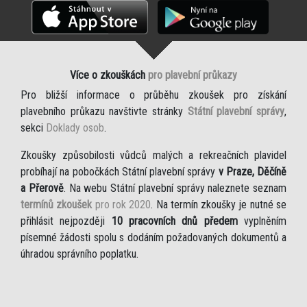
Více o zkouškách
pro plavební průkazy
Pro bližší informace o průběhu zkoušek pro získání
plavebního průkazu navštivte stránky
Státní plavební správy
,
sekci
Doklady osob
.
Zkoušky způsobilosti vůdců malých a rekreačních plavidel
probíhají na pobočkách Státní plavební správy
v Praze, Děčíně
a Přerově
. Na webu Státní plavební správy naleznete seznam
termínů zkoušek
pro rok 2020
. Na termín zkoušky je nutné se
přihlásit nejpozději
10 pracovních dnů předem
vyplněním
písemné žádosti spolu s dodáním požadovaných dokumentů a
úhradou správního poplatku.