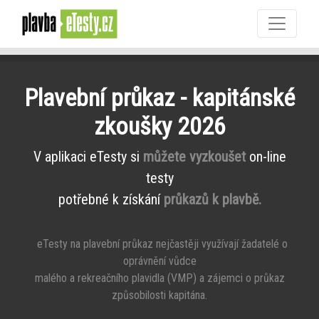
Plavební průkaz - kapitánské
zkoušky 2026
V aplikaci eTesty si
můžete vyzkoušet
on-line
testy
potřebné k získání
průkazů k plavbě.
eTesty na plavební průkaz nejčastěji využívají žadatelé o
oprávnění vůdce
malého a rekreačního plavidla (VMP) a zájemci o průkaz
způsobilosti kapitána.