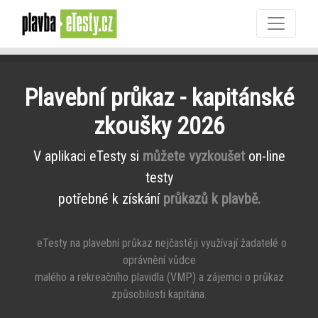
Plavební průkaz - kapitánské
zkoušky 2026
V aplikaci eTesty si
můžete vyzkoušet
on-line
testy
potřebné k získání
průkazů k plavbě.
eTesty na plavební průkaz nejčastěji využívají žadatelé o
oprávnění vůdce
malého a rekreačního plavidla (VMP) a zájemci o průkaz
způsobilosti kapitána.