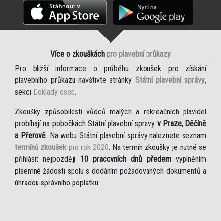
Více o zkouškách
pro plavební průkazy
Pro bližší informace o průběhu zkoušek pro získání
plavebního průkazu navštivte stránky
Státní plavební správy
,
sekci
Doklady osob
.
Zkoušky způsobilosti vůdců malých a rekreačních plavidel
probíhají na pobočkách Státní plavební správy
v Praze, Děčíně
a Přerově
. Na webu Státní plavební správy naleznete seznam
termínů zkoušek
pro rok 2020
. Na termín zkoušky je nutné se
přihlásit nejpozději
10 pracovních dnů předem
vyplněním
písemné žádosti spolu s dodáním požadovaných dokumentů a
úhradou správního poplatku.