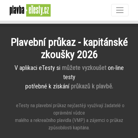
Plavební průkaz - kapitánské
zkoušky 2026
V aplikaci eTesty si
můžete vyzkoušet
on-line
testy
potřebné k získání
průkazů k plavbě.
eTesty na plavební průkaz nejčastěji využívají žadatelé o
oprávnění vůdce
malého a rekreačního plavidla (VMP) a zájemci o průkaz
způsobilosti kapitána.