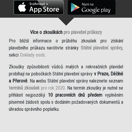
Více o zkouškách
pro plavební průkazy
Pro bližší informace o průběhu zkoušek pro získání
plavebního průkazu navštivte stránky
Státní plavební správy
,
sekci
Doklady osob
.
Zkoušky způsobilosti vůdců malých a rekreačních plavidel
probíhají na pobočkách Státní plavební správy
v Praze, Děčíně
a Přerově
. Na webu Státní plavební správy naleznete seznam
termínů zkoušek
pro rok 2020
. Na termín zkoušky je nutné se
přihlásit nejpozději
10 pracovních dnů předem
vyplněním
písemné žádosti spolu s dodáním požadovaných dokumentů a
úhradou správního poplatku.