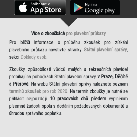
Více o zkouškách
pro plavební průkazy
Pro bližší informace o průběhu zkoušek pro získání
plavebního průkazu navštivte stránky
Státní plavební správy
,
sekci
Doklady osob
.
Zkoušky způsobilosti vůdců malých a rekreačních plavidel
probíhají na pobočkách Státní plavební správy
v Praze, Děčíně
a Přerově
. Na webu Státní plavební správy naleznete seznam
termínů zkoušek
pro rok 2020
. Na termín zkoušky je nutné se
přihlásit nejpozději
10 pracovních dnů předem
vyplněním
písemné žádosti spolu s dodáním požadovaných dokumentů a
úhradou správního poplatku.