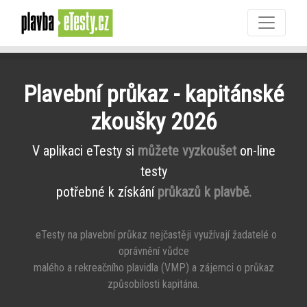
Plavební průkaz - kapitánské
zkoušky 2026
V aplikaci eTesty si
můžete vyzkoušet
on-line
testy
potřebné k získání
průkazů k plavbě.
eTesty na plavební průkaz nejčastěji využívají žadatelé o
oprávnění vůdce
malého a rekreačního plavidla (VMP) a zájemci o průkaz
způsobilosti kapitána.