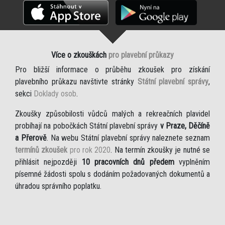
Více o zkouškách
pro plavební průkazy
Pro bližší informace o průběhu zkoušek pro získání
plavebního průkazu navštivte stránky
Státní plavební správy
,
sekci
Doklady osob
.
Zkoušky způsobilosti vůdců malých a rekreačních plavidel
probíhají na pobočkách Státní plavební správy
v Praze, Děčíně
a Přerově
. Na webu Státní plavební správy naleznete seznam
termínů zkoušek
pro rok 2020
. Na termín zkoušky je nutné se
přihlásit nejpozději
10 pracovních dnů předem
vyplněním
písemné žádosti spolu s dodáním požadovaných dokumentů a
úhradou správního poplatku.