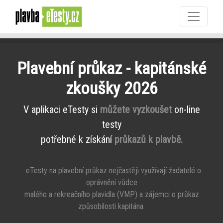
Plavební průkaz - kapitánské
zkoušky 2026
V aplikaci eTesty si
můžete vyzkoušet
on-line
testy
potřebné k získání
průkazů k plavbě.
eTesty na plavební průkaz nejčastěji využívají žadatelé o
oprávnění vůdce
malého a rekreačního plavidla (VMP) a zájemci o průkaz
způsobilosti kapitána.