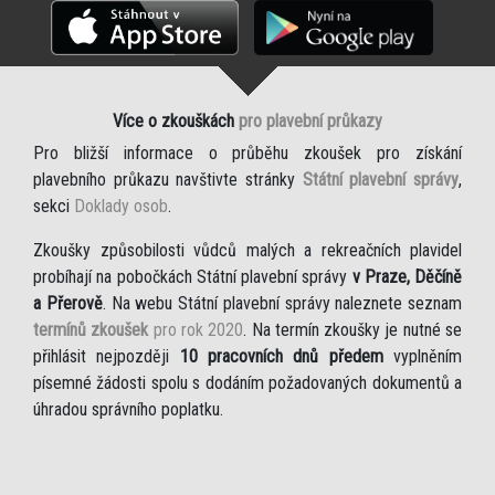
Více o zkouškách
pro plavební průkazy
Pro bližší informace o průběhu zkoušek pro získání
plavebního průkazu navštivte stránky
Státní plavební správy
,
sekci
Doklady osob
.
Zkoušky způsobilosti vůdců malých a rekreačních plavidel
probíhají na pobočkách Státní plavební správy
v Praze, Děčíně
a Přerově
. Na webu Státní plavební správy naleznete seznam
termínů zkoušek
pro rok 2020
. Na termín zkoušky je nutné se
přihlásit nejpozději
10 pracovních dnů předem
vyplněním
písemné žádosti spolu s dodáním požadovaných dokumentů a
úhradou správního poplatku.