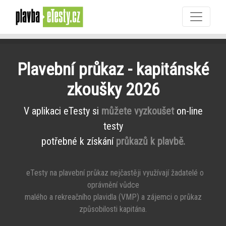
Plavební průkaz - kapitánské
zkoušky 2026
V aplikaci eTesty si
můžete vyzkoušet
on-line
testy
potřebné k získání
průkazů k plavbě.
eTesty na plavební průkaz nejčastěji využívají žadatelé o
oprávnění vůdce
malého a rekreačního plavidla (VMP) a zájemci o průkaz
způsobilosti kapitána.