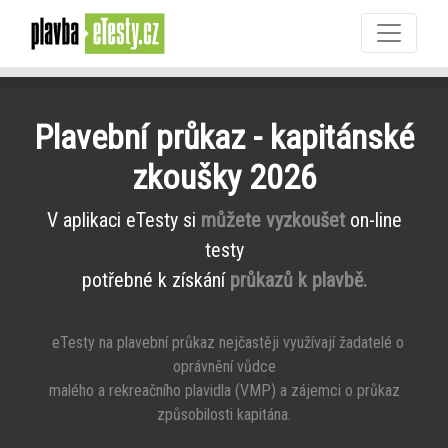
Plavební průkaz - kapitánské
zkoušky 2026
V aplikaci eTesty si
můžete vyzkoušet
on-line
testy
potřebné k získání
průkazů k plavbě.
eTesty na plavební průkaz nejčastěji využívají žadatelé o
oprávnění vůdce
malého a rekreačního plavidla (VMP) a zájemci o průkaz
způsobilosti kapitána.