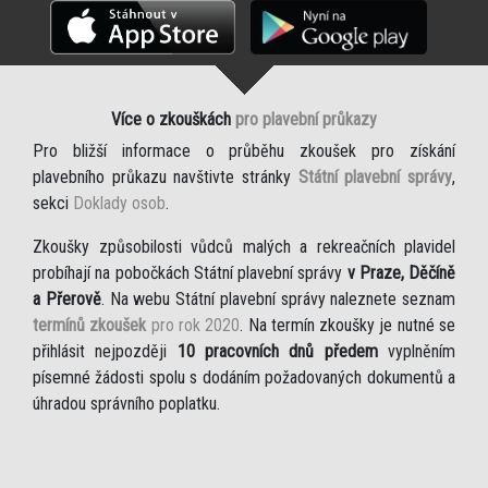
Více o zkouškách
pro plavební průkazy
Pro bližší informace o průběhu zkoušek pro získání
plavebního průkazu navštivte stránky
Státní plavební správy
,
sekci
Doklady osob
.
Zkoušky způsobilosti vůdců malých a rekreačních plavidel
probíhají na pobočkách Státní plavební správy
v Praze, Děčíně
a Přerově
. Na webu Státní plavební správy naleznete seznam
termínů zkoušek
pro rok 2020
. Na termín zkoušky je nutné se
přihlásit nejpozději
10 pracovních dnů předem
vyplněním
písemné žádosti spolu s dodáním požadovaných dokumentů a
úhradou správního poplatku.