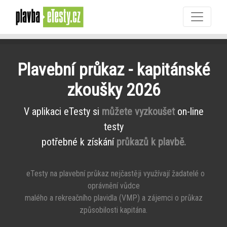
Plavební průkaz - kapitánské
zkoušky 2026
V aplikaci eTesty si
můžete vyzkoušet
on-line
testy
potřebné k získání
průkazů k plavbě.
eTesty na plavební průkaz nejčastěji využívají žadatelé o
oprávnění vůdce
malého a rekreačního plavidla (VMP) a zájemci o průkaz
způsobilosti kapitána.