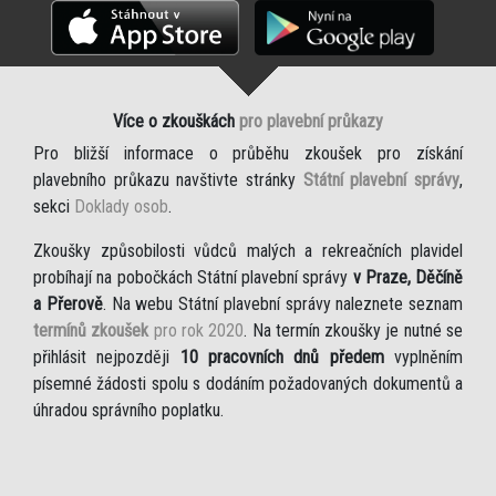
Více o zkouškách
pro plavební průkazy
Pro bližší informace o průběhu zkoušek pro získání
plavebního průkazu navštivte stránky
Státní plavební správy
,
sekci
Doklady osob
.
Zkoušky způsobilosti vůdců malých a rekreačních plavidel
probíhají na pobočkách Státní plavební správy
v Praze, Děčíně
a Přerově
. Na webu Státní plavební správy naleznete seznam
termínů zkoušek
pro rok 2020
. Na termín zkoušky je nutné se
přihlásit nejpozději
10 pracovních dnů předem
vyplněním
písemné žádosti spolu s dodáním požadovaných dokumentů a
úhradou správního poplatku.