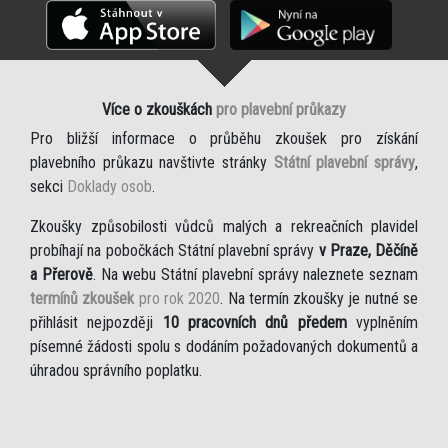
Více o zkouškách
pro plavební průkazy
Pro bližší informace o průběhu zkoušek pro získání
plavebního průkazu navštivte stránky
Státní plavební správy
,
sekci
Doklady osob
.
Zkoušky způsobilosti vůdců malých a rekreačních plavidel
probíhají na pobočkách Státní plavební správy
v Praze, Děčíně
a Přerově
. Na webu Státní plavební správy naleznete seznam
termínů zkoušek
pro rok 2020
. Na termín zkoušky je nutné se
přihlásit nejpozději
10 pracovních dnů předem
vyplněním
písemné žádosti spolu s dodáním požadovaných dokumentů a
úhradou správního poplatku.