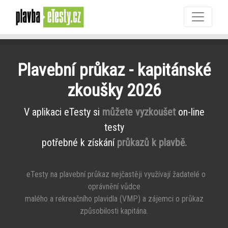
Plavební průkaz - kapitánské
zkoušky 2026
V aplikaci eTesty si
můžete vyzkoušet
on-line
testy
potřebné k získání
průkazů k plavbě.
eTesty na plavební průkaz nejčastěji využívají žadatelé o
oprávnění vůdce
malého a rekreačního plavidla (VMP) a zájemci o průkaz
způsobilosti kapitána.