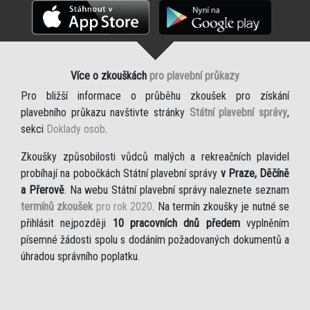
Více o zkouškách
pro plavební průkazy
Pro bližší informace o průběhu zkoušek pro získání
plavebního průkazu navštivte stránky
Státní plavební správy
,
sekci
Doklady osob
.
Zkoušky způsobilosti vůdců malých a rekreačních plavidel
probíhají na pobočkách Státní plavební správy
v Praze, Děčíně
a Přerově
. Na webu Státní plavební správy naleznete seznam
termínů zkoušek
pro rok 2020
. Na termín zkoušky je nutné se
přihlásit nejpozději
10 pracovních dnů předem
vyplněním
písemné žádosti spolu s dodáním požadovaných dokumentů a
úhradou správního poplatku.