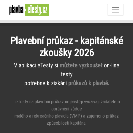
Plavební průkaz - kapitánské
zkoušky 2026
V aplikaci eTesty si
můžete vyzkoušet
on-line
testy
potřebné k získání
průkazů k plavbě.
eTesty na plavební průkaz nejčastěji využívají žadatelé o
oprávnění vůdce
malého a rekreačního plavidla (VMP) a zájemci o průkaz
způsobilosti kapitána.