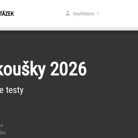
OTÁZEK
Nepřihlášen
zkoušky 2026
e testy
ce
ána.