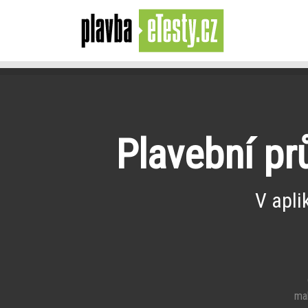
Plavební pr
V apli
e
mal