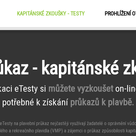
KAPITÁNSKÉ ZKOUŠKY - TESTY
(CURRENT)
PROHLÍŽENÍ 
ůkaz - kapitánské 
kaci eTesty si
můžete vyzkoušet
on-lin
potřebné k získání
průkazů k plavbě.
Testy na plavební průkaz nejčastěji využívají žadatelé o oprávnění vůd
ého a rekreačního plavidla (VMP) a zájemci o průkaz způsobilosti kapit