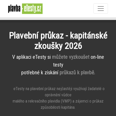
Plavební průkaz - kapitánské
zkoušky 2026
V aplikaci eTesty si
můžete vyzkoušet
on-line
testy
potřebné k získání
průkazů k plavbě.
eTesty na plavební průkaz nejčastěji využívají žadatelé o
oprávnění vůdce
malého a rekreačního plavidla (VMP) a zájemci o průkaz
způsobilosti kapitána.