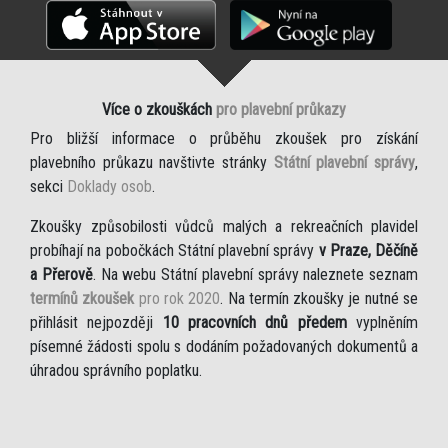
Více o zkouškách
pro plavební průkazy
Pro bližší informace o průběhu zkoušek pro získání
plavebního průkazu navštivte stránky
Státní plavební správy
,
sekci
Doklady osob
.
Zkoušky způsobilosti vůdců malých a rekreačních plavidel
probíhají na pobočkách Státní plavební správy
v Praze, Děčíně
a Přerově
. Na webu Státní plavební správy naleznete seznam
termínů zkoušek
pro rok 2020
. Na termín zkoušky je nutné se
přihlásit nejpozději
10 pracovních dnů předem
vyplněním
písemné žádosti spolu s dodáním požadovaných dokumentů a
úhradou správního poplatku.