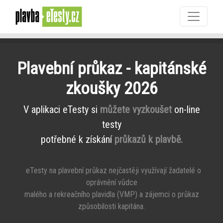
Plavební průkaz - kapitánské
zkoušky 2026
V aplikaci eTesty si
můžete vyzkoušet
on-line
testy
potřebné k získání
průkazů k plavbě.
eTesty na plavební průkaz nejčastěji využívají žadatelé o
oprávnění vůdce
malého a rekreačního plavidla (VMP) a zájemci o průkaz
způsobilosti kapitána.