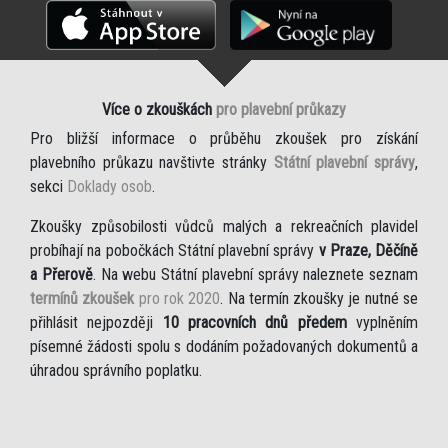
Více o zkouškách
pro plavební průkazy
Pro bližší informace o průběhu zkoušek pro získání
plavebního průkazu navštivte stránky
Státní plavební správy
,
sekci
Doklady osob
.
Zkoušky způsobilosti vůdců malých a rekreačních plavidel
probíhají na pobočkách Státní plavební správy
v Praze, Děčíně
a Přerově
. Na webu Státní plavební správy naleznete seznam
termínů zkoušek
pro rok 2020
. Na termín zkoušky je nutné se
přihlásit nejpozději
10 pracovních dnů předem
vyplněním
písemné žádosti spolu s dodáním požadovaných dokumentů a
úhradou správního poplatku.