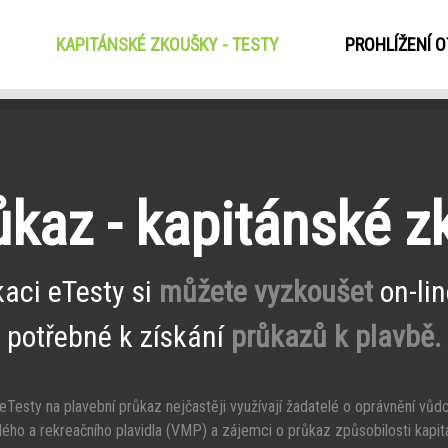
KAPITÁNSKÉ ZKOUŠKY - TESTY
(CURRENT)
PROHLÍŽENÍ 
ůkaz - kapitánské 
kaci eTesty si
můžete vyzkoušet
on-lin
potřebné k získání
průkazů k plavbě.
Testy na plavební průkaz nejčastěji využívají žadatelé o oprávnění vůd
ého a rekreačního plavidla (VMP) a zájemci o průkaz způsobilosti kapit