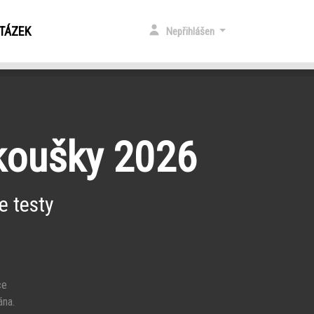
OTÁZEK
Nepřihlášen
zkoušky 2026
e testy
ce
ána.