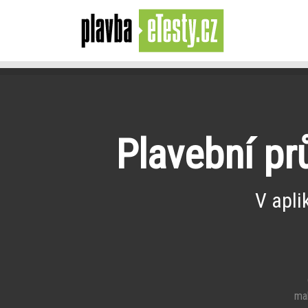
Plavební pr
V apli
e
mal