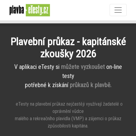
Plavební průkaz - kapitánské
zkoušky 2026
V aplikaci eTesty si
můžete vyzkoušet
on-line
testy
potřebné k získání
průkazů k plavbě.
eTesty na plavební průkaz nejčastěji využívají žadatelé o
oprávnění vůdce
malého a rekreačního plavidla (VMP) a zájemci o průkaz
způsobilosti kapitána.