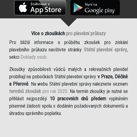
Více o zkouškách
pro plavební průkazy
Pro bližší informace o průběhu zkoušek pro získání
plavebního průkazu navštivte stránky
Státní plavební správy
,
sekci
Doklady osob
.
Zkoušky způsobilosti vůdců malých a rekreačních plavidel
probíhají na pobočkách Státní plavební správy
v Praze, Děčíně
a Přerově
. Na webu Státní plavební správy naleznete seznam
termínů zkoušek
pro rok 2020
. Na termín zkoušky je nutné se
přihlásit nejpozději
10 pracovních dnů předem
vyplněním
písemné žádosti spolu s dodáním požadovaných dokumentů a
úhradou správního poplatku.