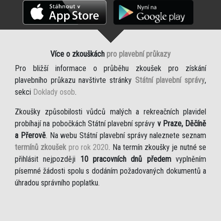
Více o zkouškách
pro plavební průkazy
Pro bližší informace o průběhu zkoušek pro získání
plavebního průkazu navštivte stránky
Státní plavební správy
,
sekci
Doklady osob
.
Zkoušky způsobilosti vůdců malých a rekreačních plavidel
probíhají na pobočkách Státní plavební správy
v Praze, Děčíně
a Přerově
. Na webu Státní plavební správy naleznete seznam
termínů zkoušek
pro rok 2020
. Na termín zkoušky je nutné se
přihlásit nejpozději
10 pracovních dnů předem
vyplněním
písemné žádosti spolu s dodáním požadovaných dokumentů a
úhradou správního poplatku.