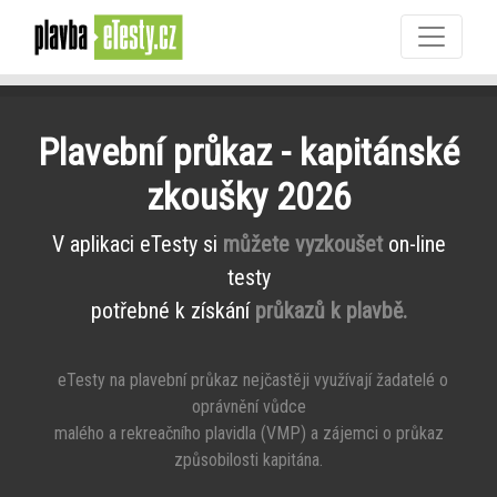
Plavební průkaz - kapitánské
zkoušky 2026
V aplikaci eTesty si
můžete vyzkoušet
on-line
testy
potřebné k získání
průkazů k plavbě.
eTesty na plavební průkaz nejčastěji využívají žadatelé o
oprávnění vůdce
malého a rekreačního plavidla (VMP) a zájemci o průkaz
způsobilosti kapitána.