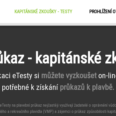
KAPITÁNSKÉ ZKOUŠKY - TESTY
(CURRENT)
PROHLÍŽENÍ 
ůkaz - kapitánské 
kaci eTesty si
můžete vyzkoušet
on-lin
potřebné k získání
průkazů k plavbě.
Testy na plavební průkaz nejčastěji využívají žadatelé o oprávnění vůd
ého a rekreačního plavidla (VMP) a zájemci o průkaz způsobilosti kapit