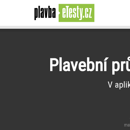
Plavební pr
V apli
e
mal