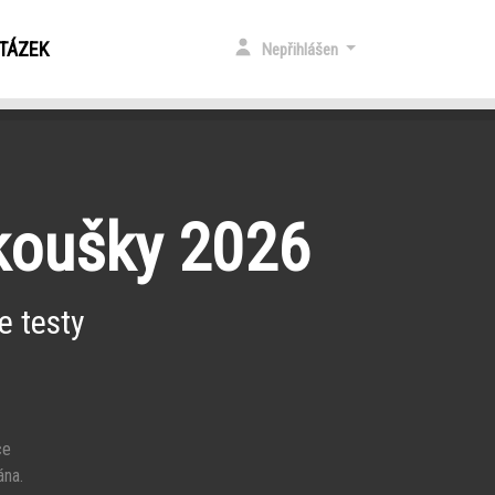
OTÁZEK
Nepřihlášen
zkoušky 2026
e testy
ce
ána.