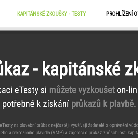
KAPITÁNSKÉ ZKOUŠKY - TESTY
(CURRENT)
PROHLÍŽENÍ 
ůkaz - kapitánské 
kaci eTesty si
můžete vyzkoušet
on-lin
potřebné k získání
průkazů k plavbě.
Testy na plavební průkaz nejčastěji využívají žadatelé o oprávnění vůd
ého a rekreačního plavidla (VMP) a zájemci o průkaz způsobilosti kapit