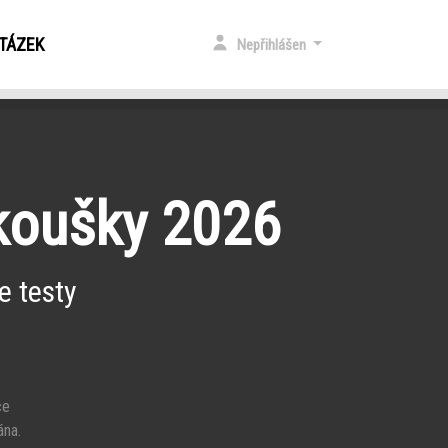
OTÁZEK
Nepřihlášen
zkoušky 2026
e testy
ce
ána.