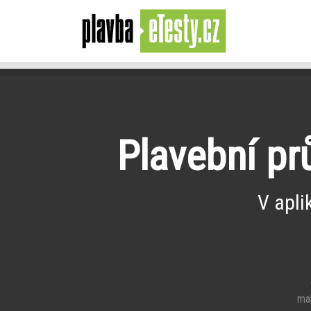
Plavební pr
V apli
e
mal