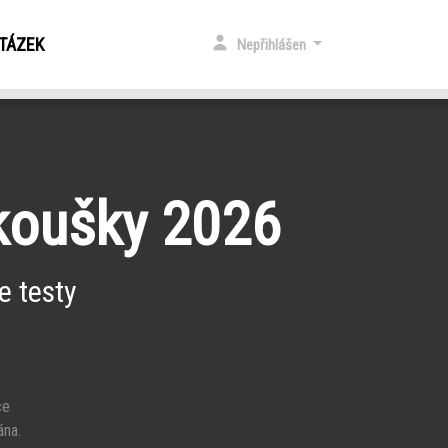
OTÁZEK
Nepřihlášen
zkoušky 2026
e testy
ce
ána.