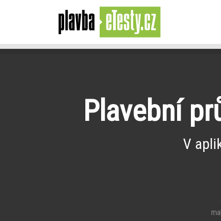
Plavební pr
V apli
e
mal