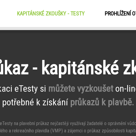
KAPITÁNSKÉ ZKOUŠKY - TESTY
(CURRENT)
PROHLÍŽENÍ 
ůkaz - kapitánské 
kaci eTesty si
můžete vyzkoušet
on-lin
potřebné k získání
průkazů k plavbě.
Testy na plavební průkaz nejčastěji využívají žadatelé o oprávnění vůd
ého a rekreačního plavidla (VMP) a zájemci o průkaz způsobilosti kapit