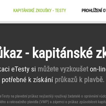
KAPITÁNSKÉ ZKOUŠKY - TESTY
(CURRENT)
PROHLÍŽENÍ 
ůkaz - kapitánské 
kaci eTesty si
můžete vyzkoušet
on-lin
potřebné k získání
průkazů k plavbě.
Testy na plavební průkaz nejčastěji využívají žadatelé o oprávnění vůd
ého a rekreačního plavidla (VMP) a zájemci o průkaz způsobilosti kapit