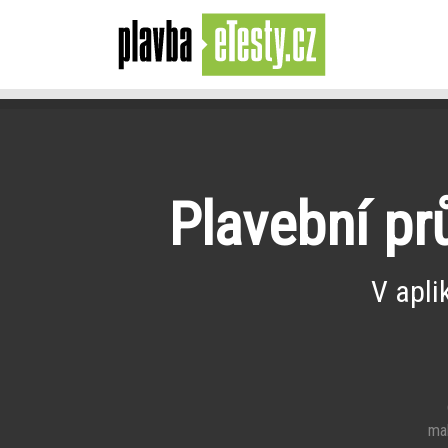
Plavební pr
V apli
e
mal