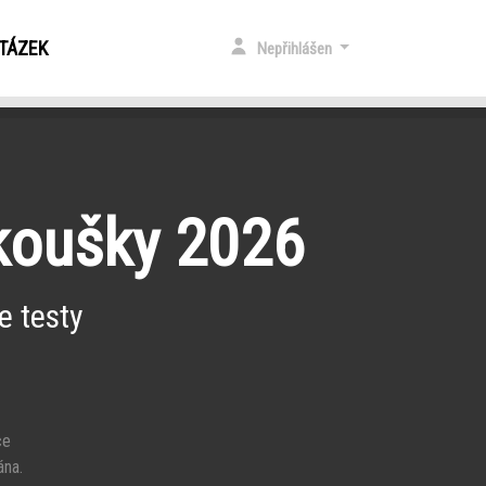
OTÁZEK
Nepřihlášen
zkoušky 2026
e testy
ce
ána.