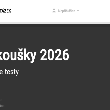
OTÁZEK
Nepřihlášen
zkoušky 2026
e testy
ce
ána.