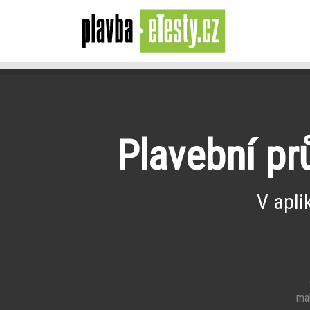
Plavební pr
V apli
e
mal