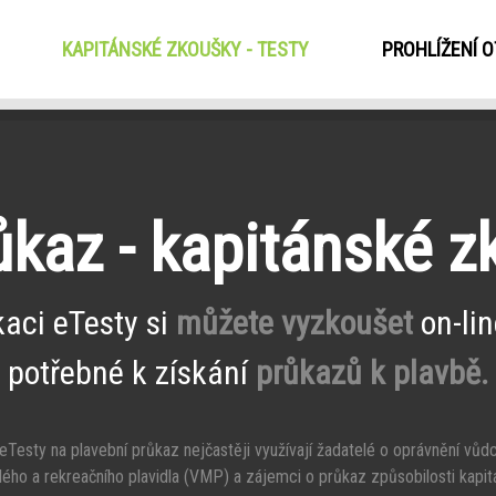
KAPITÁNSKÉ ZKOUŠKY - TESTY
(CURRENT)
PROHLÍŽENÍ 
ůkaz - kapitánské 
kaci eTesty si
můžete vyzkoušet
on-lin
potřebné k získání
průkazů k plavbě.
Testy na plavební průkaz nejčastěji využívají žadatelé o oprávnění vůd
ého a rekreačního plavidla (VMP) a zájemci o průkaz způsobilosti kapit