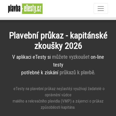
Plavební průkaz - kapitánské
zkoušky 2026
V aplikaci eTesty si
můžete vyzkoušet
on-line
testy
potřebné k získání
průkazů k plavbě.
eTesty na plavební průkaz nejčastěji využívají žadatelé o
oprávnění vůdce
malého a rekreačního plavidla (VMP) a zájemci o průkaz
způsobilosti kapitána.