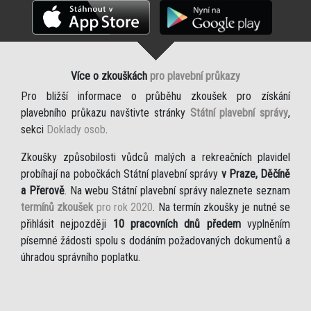
Více o zkouškách
pro plavební průkazy
Pro bližší informace o průběhu zkoušek pro získání
plavebního průkazu navštivte stránky
Státní plavební správy
,
sekci
Doklady osob
.
Zkoušky způsobilosti vůdců malých a rekreačních plavidel
probíhají na pobočkách Státní plavební správy
v Praze, Děčíně
a Přerově
. Na webu Státní plavební správy naleznete seznam
termínů zkoušek
pro rok 2020
. Na termín zkoušky je nutné se
přihlásit nejpozději
10 pracovních dnů předem
vyplněním
písemné žádosti spolu s dodáním požadovaných dokumentů a
úhradou správního poplatku.