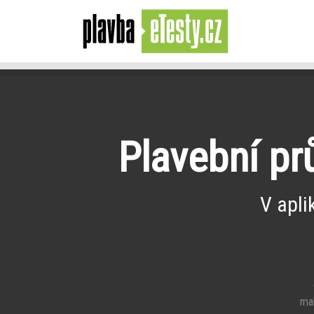
Plavební pr
V apli
e
mal