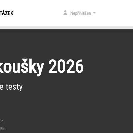
OTÁZEK
Nepřihlášen
zkoušky 2026
e testy
ce
ána.