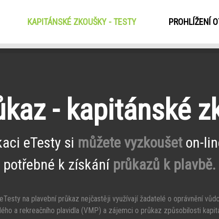
KAPITÁNSKÉ ZKOUŠKY - TESTY
(CURRENT)
PROHLÍŽENÍ 
ůkaz - kapitánské 
kaci eTesty si
můžete vyzkoušet
on-lin
potřebné k získání
průkazů k plavbě.
Testy na plavební průkaz nejčastěji využívají žadatelé o oprávnění vůd
ého a rekreačního plavidla (VMP) a zájemci o průkaz způsobilosti kapit