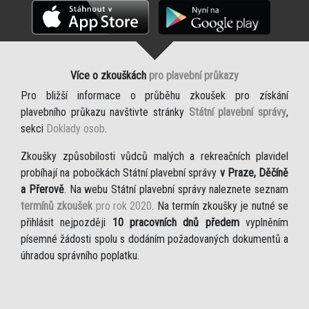
Více o zkouškách
pro plavební průkazy
Pro bližší informace o průběhu zkoušek pro získání
plavebního průkazu navštivte stránky
Státní plavební správy
,
sekci
Doklady osob
.
Zkoušky způsobilosti vůdců malých a rekreačních plavidel
probíhají na pobočkách Státní plavební správy
v Praze, Děčíně
a Přerově
. Na webu Státní plavební správy naleznete seznam
termínů zkoušek
pro rok 2020
. Na termín zkoušky je nutné se
přihlásit nejpozději
10 pracovních dnů předem
vyplněním
písemné žádosti spolu s dodáním požadovaných dokumentů a
úhradou správního poplatku.