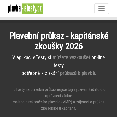
Plavební průkaz - kapitánské
zkoušky 2026
V aplikaci eTesty si
můžete vyzkoušet
on-line
testy
potřebné k získání
průkazů k plavbě.
eTesty na plavební průkaz nejčastěji využívají žadatelé o
oprávnění vůdce
malého a rekreačního plavidla (VMP) a zájemci o průkaz
způsobilosti kapitána.