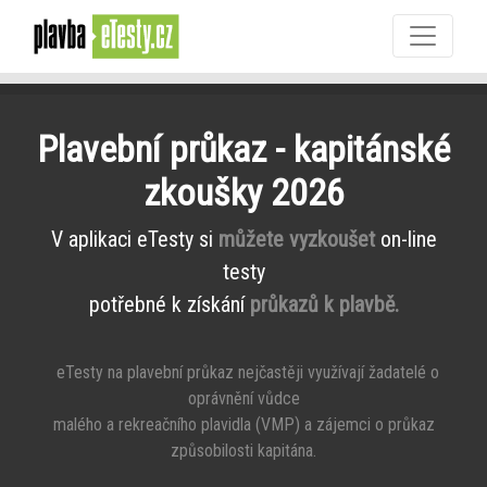
Plavební průkaz - kapitánské
zkoušky 2026
V aplikaci eTesty si
můžete vyzkoušet
on-line
testy
potřebné k získání
průkazů k plavbě.
eTesty na plavební průkaz nejčastěji využívají žadatelé o
oprávnění vůdce
malého a rekreačního plavidla (VMP) a zájemci o průkaz
způsobilosti kapitána.