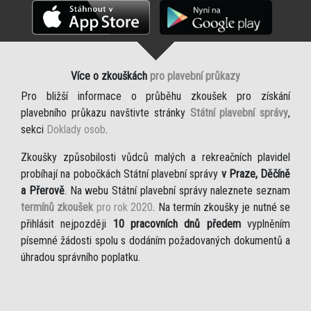
Více o zkouškách
pro plavební průkazy
Pro bližší informace o průběhu zkoušek pro získání
plavebního průkazu navštivte stránky
Státní plavební správy
,
sekci
Doklady osob
.
Zkoušky způsobilosti vůdců malých a rekreačních plavidel
probíhají na pobočkách Státní plavební správy
v Praze, Děčíně
a Přerově
. Na webu Státní plavební správy naleznete seznam
termínů zkoušek
pro rok 2020
. Na termín zkoušky je nutné se
přihlásit nejpozději
10 pracovních dnů předem
vyplněním
písemné žádosti spolu s dodáním požadovaných dokumentů a
úhradou správního poplatku.