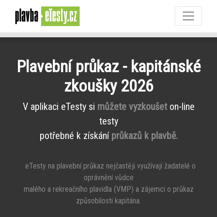
Plavební průkaz - kapitánské
zkoušky 2026
V aplikaci eTesty si
můžete vyzkoušet
on-line
testy
potřebné k získání
průkazů k plavbě.
eTesty na plavební průkaz nejčastěji využívají žadatelé o
oprávnění vůdce
malého a rekreačního plavidla (VMP) a zájemci o průkaz
způsobilosti kapitána.