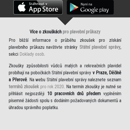
Více o zkouškách
pro plavební průkazy
Pro bližší informace o průběhu zkoušek pro získání
plavebního průkazu navštivte stránky
Státní plavební správy
,
sekci
Doklady osob
.
Zkoušky způsobilosti vůdců malých a rekreačních plavidel
probíhají na pobočkách Státní plavební správy
v Praze, Děčíně
a Přerově
. Na webu Státní plavební správy naleznete seznam
termínů zkoušek
pro rok 2020
. Na termín zkoušky je nutné se
přihlásit nejpozději
10 pracovních dnů předem
vyplněním
písemné žádosti spolu s dodáním požadovaných dokumentů a
úhradou správního poplatku.