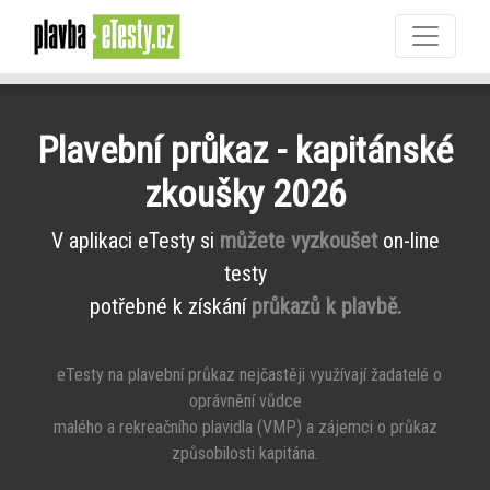
Plavební průkaz - kapitánské
zkoušky 2026
V aplikaci eTesty si
můžete vyzkoušet
on-line
testy
potřebné k získání
průkazů k plavbě.
eTesty na plavební průkaz nejčastěji využívají žadatelé o
oprávnění vůdce
malého a rekreačního plavidla (VMP) a zájemci o průkaz
způsobilosti kapitána.