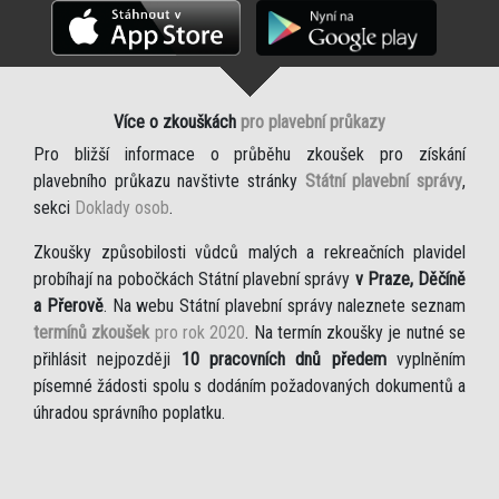
Více o zkouškách
pro plavební průkazy
Pro bližší informace o průběhu zkoušek pro získání
plavebního průkazu navštivte stránky
Státní plavební správy
,
sekci
Doklady osob
.
Zkoušky způsobilosti vůdců malých a rekreačních plavidel
probíhají na pobočkách Státní plavební správy
v Praze, Děčíně
a Přerově
. Na webu Státní plavební správy naleznete seznam
termínů zkoušek
pro rok 2020
. Na termín zkoušky je nutné se
přihlásit nejpozději
10 pracovních dnů předem
vyplněním
písemné žádosti spolu s dodáním požadovaných dokumentů a
úhradou správního poplatku.