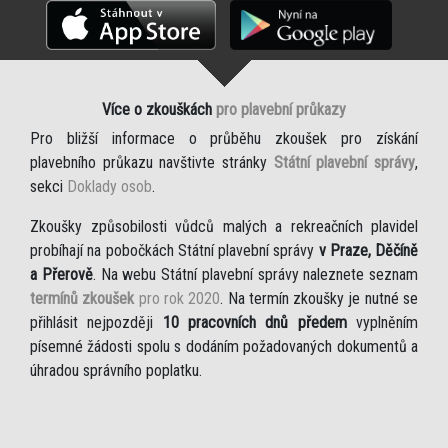
Více o zkouškách
pro plavební průkazy
Pro bližší informace o průběhu zkoušek pro získání
plavebního průkazu navštivte stránky
Státní plavební správy
,
sekci
Doklady osob
.
Zkoušky způsobilosti vůdců malých a rekreačních plavidel
probíhají na pobočkách Státní plavební správy
v Praze, Děčíně
a Přerově
. Na webu Státní plavební správy naleznete seznam
termínů zkoušek
pro rok 2020
. Na termín zkoušky je nutné se
přihlásit nejpozději
10 pracovních dnů předem
vyplněním
písemné žádosti spolu s dodáním požadovaných dokumentů a
úhradou správního poplatku.