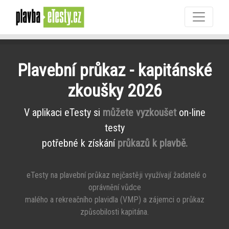
Plavební průkaz - kapitánské
zkoušky 2026
V aplikaci eTesty si
můžete vyzkoušet
on-line
testy
potřebné k získání
průkazů k plavbě.
eTesty na plavební průkaz nejčastěji využívají žadatelé o
oprávnění vůdce
malého a rekreačního plavidla (VMP) a zájemci o průkaz
způsobilosti kapitána.