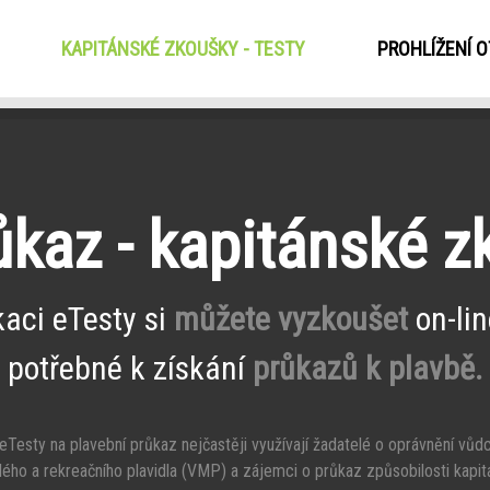
KAPITÁNSKÉ ZKOUŠKY - TESTY
(CURRENT)
PROHLÍŽENÍ 
ůkaz - kapitánské 
kaci eTesty si
můžete vyzkoušet
on-lin
potřebné k získání
průkazů k plavbě.
Testy na plavební průkaz nejčastěji využívají žadatelé o oprávnění vůd
ého a rekreačního plavidla (VMP) a zájemci o průkaz způsobilosti kapit