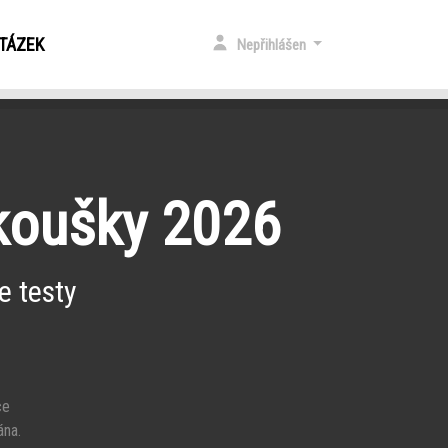
OTÁZEK
Nepřihlášen
zkoušky 2026
e testy
ce
ána.