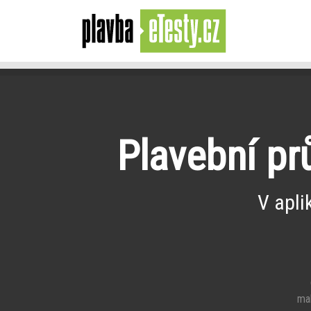
Plavební pr
V apli
e
mal