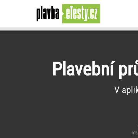
Plavební pr
V apli
e
mal