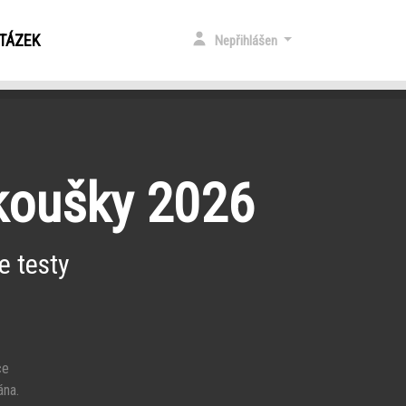
OTÁZEK
Nepřihlášen
zkoušky 2026
e testy
ce
ána.