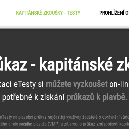
KAPITÁNSKÉ ZKOUŠKY - TESTY
(CURRENT)
PROHLÍŽENÍ 
ůkaz - kapitánské 
kaci eTesty si
můžete vyzkoušet
on-lin
potřebné k získání
průkazů k plavbě.
Testy na plavební průkaz nejčastěji využívají žadatelé o oprávnění vůd
ého a rekreačního plavidla (VMP) a zájemci o průkaz způsobilosti kapit